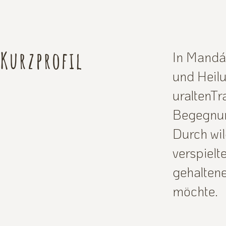
Kurzprofil
In Mandál
und Heilu
uraltenTr
Begegnung
Durch wil
verspielt
gehaltene
möchte.