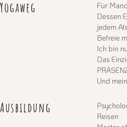
Yogaweg
Für Mandá
Dessen Er
jedem Atem
Befreie m
Ich bin n
Das Einzi
PRÄSENZ
Und meine
Ausbildung
Psycholo
Reisen
Master of