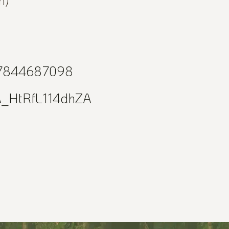
077844687098
A_HtRfL114dhZA