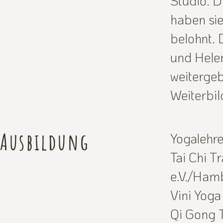
Studio. D
haben si
belohnt.
und Helen
weitergeb
Weiterbi
Ausbildung
Yogalehre
Tai Chi T
e.V./Ham
Vini Yoga
Qi Gong 