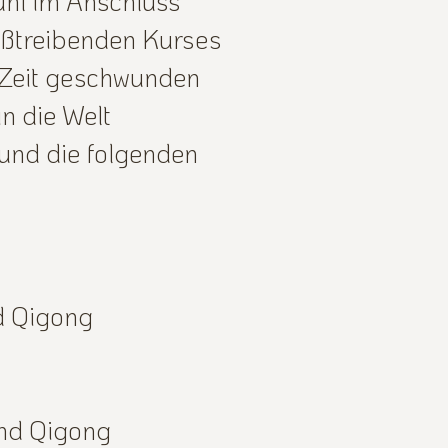
ühl im Anschluss
ißtreibenden Kurses
 Zeit geschwunden
n die Welt
 und die folgenden
nd Qigong
und Qigong