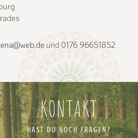
burg
Grades
lena@web.de
und
0176 96651852
KONTAKT
HAST DU NOCH FRAGEN?