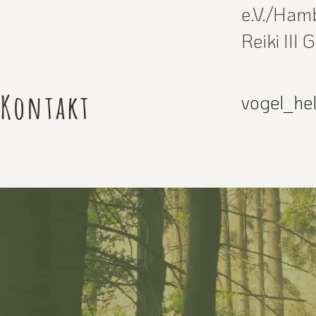
e.V./Ham
Reiki III 
Kontakt
vogel_he